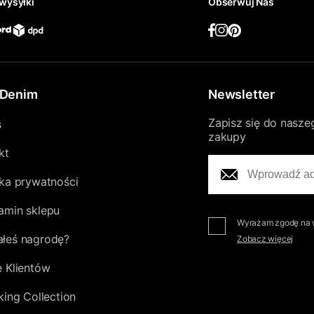
wysyłki
Obserwuj Nas
Denim
Newsletter
Zapisz się do nasze
s
zakupy
kt
yka prywatności
amin sklepu
Wyrażam zgodę na w
łeś nagrodę?
Zobacz więcej
e Klientów
king Collection