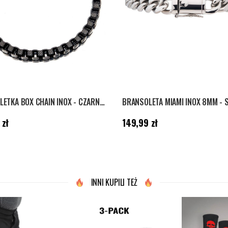
BRANSOLETKA BOX CHAIN INOX - CZARNY/SREBRNY
BRANSOLETA MIAMI INOX 8MM - 
9,99 zł
Cena
:
149,99 zł
 zł
149,99 zł
INNI KUPILI TEŻ