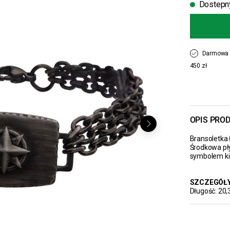
Dostepn
Darmowa 
450 zł
OPIS PRO
Bransoletka
Środkowa pł
symbolem kie
SZCZEGÓŁ
Długość: 20,