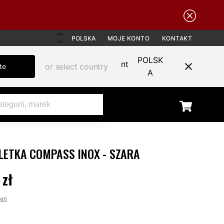
POLSKA
MOJE KONTO
KONTAKT
POLSK
or select country
te
A
ETKA COMPASS INOX - SZARA
 zł
9 zł
cen