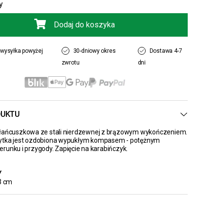
y
Dodaj do koszyka
wysyłka powyżej
30-dniowy okres
Dostawa 4-7
zwrotu
dni
DUKTU
 łańcuszkowa ze stali nierdzewnej z brązowym wykończeniem.
ytka jest ozdobiona wypukłym kompasem - potężnym
runku i przygody. Zapięcie na karabińczyk.
Y
3 cm