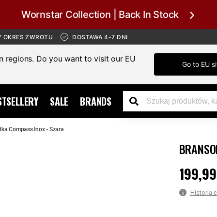
Wornstar Collection | Back In Stock
Y OKRES ZWROTU
DOSTAWA 4-7 DNI
in regions. Do you want to visit our EU
Go to EU si
STSELLERY
SALE
BRANDS
tka Compass Inox - Szara
BRANSOL
199,99
Cena
:
199,9
Historia 