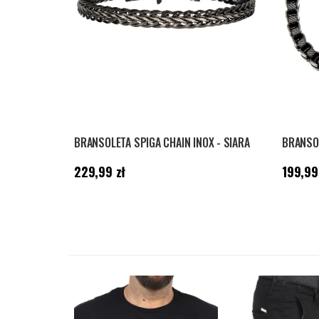
BRANSOLETA SPIGA CHAIN INOX - SIARA
Cena
:
229,99 zł
Cena
:
19
229,99 zł
199,99