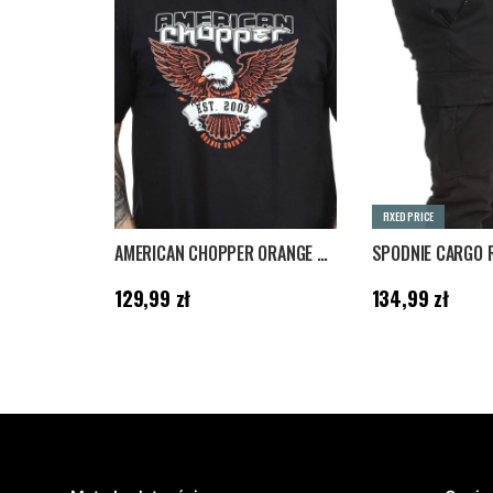
FIXED PRICE
AMERICAN CHOPPER ORANGE COUNTY T-SHIRT - CZARNY
Cena
:
129,99 zł
Cena
:
134,99 zł
129,99 zł
134,99 zł