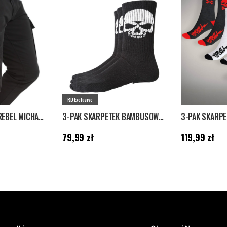
RD Exclusive
SPODNIE CARGO REBEL MICHAEL - CZARNE
3-PAK SKARPETEK BAMBUSOWYCH RD SKULL - CZARNE
Cena
:
79,99 zł
Cena
:
119,99 zł
79,99 zł
119,99 zł