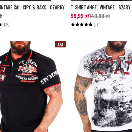
INTAGE CALI CIPO & BAXX - CZARNY
T-SHIRT ANGEL VINTAGE - SZARY
99 zł
Aktualna cena
:
99,99 zł
Poprzednia 
ł
99,99 zł
149,99 zł
149,99 zł
4.7 na 5 gwiazdek
Ocena:
5.0 na 5 gwiazdek
(12)
(5)
SALE