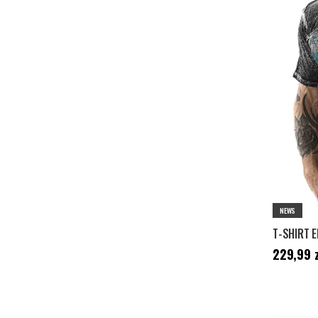
NEWS
Cena
:
229,
229,99 