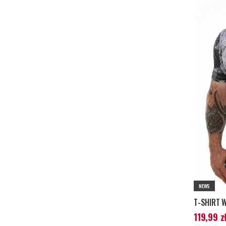
NEWS
T-SHIRT 
Aktualna c
119,99 z