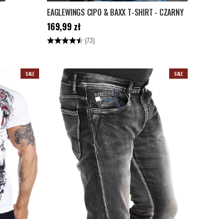
EAGLEWINGS CIPO & BAXX T-SHIRT - CZARNY
cena
:
Cena
:
169,99 zł
169,99 zł
Ocena:
4.6 na 5 gwiazdek
(73)
SALE
SALE