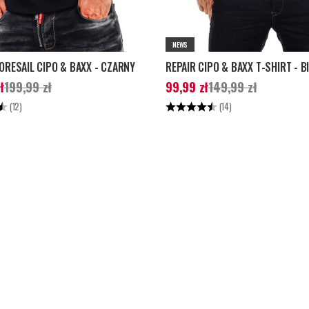
NEWS
ORESAIL CIPO & BAXX - CZARNY
REPAIR CIPO & BAXX T-SHIRT - B
ena
:
149,99 zł
Poprzednia cena
:
Aktualna cena
:
99,99 zł
Poprzednia 
ł
199,99 zł
99,99 zł
149,99 zł
149,99 zł
4.3 na 5 gwiazdek
Ocena:
4.9 na 5 gwiazdek
(12)
(14)