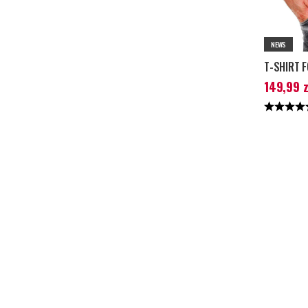
NEWS
T-SHIRT F
Aktualna c
149,99 z
199,99 zł
Ocena: