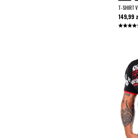
T-SHIRT V
Cena
:
149,
149,99 z
Ocena: