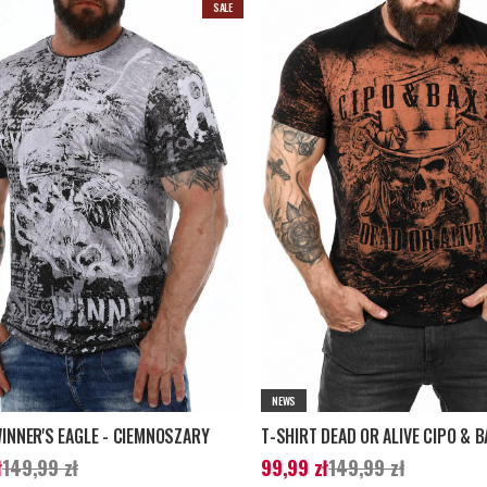
SALE
NEWS
WINNER'S EAGLE - CIEMNOSZARY
ena
:
119,99 zł
Poprzednia cena
:
Aktualna cena
:
99,99 zł
Poprzednia 
ł
149,99 zł
99,99 zł
149,99 zł