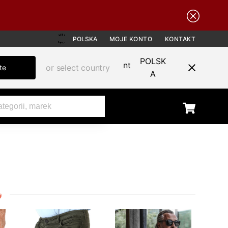
POLSKA
MOJE KONTO
KONTAKT
POLSK
or select country
te
A