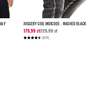
IAŁY
JOGGERY COIL INDICODE - WASHED BLACK
cena
:
Aktualna cena
:
179,99 zł
Poprzednia cena
:
179,99 zł
229,99 zł
229,99 zł
Ocena:
4.5 na 5 gwiazdek
(620)