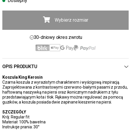
Dostepny
Wybierz rozmiar
Darmowa wysyłka powyżej 450 zł
30-dniowy okres zwrotu
Dostawa 4-7 dni
Darmowa wysyłka powyżej 450 zł
OPIS PRODUKTU
Koszula King Kerosin
Czarna koszula z wyrazistym charakterem i wyścigową inspiracją.
Zaprojektowana z kontrastowymi czerwono-białymi pasami z przodu,
haftowaną naszywką na piersi oraz ikonicznym nadrukiem z tyłu
przedstawiającym kota i tłok. Rękawy można regulować za pomocą
guzików, a koszula posiada dwie zapinane kieszenie na piersi.
SZCZEGÓŁY
Krój: Regular fit
Materiał: 100% bawełna
Instrukcje prania: 30°