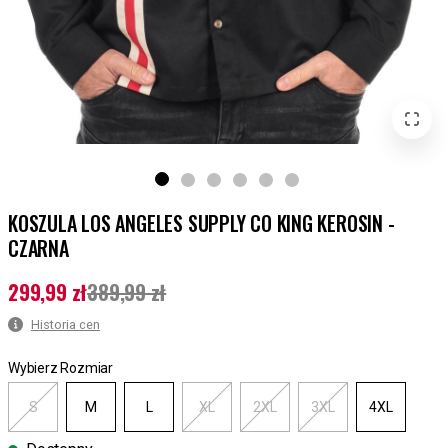
KOSZULA LOS ANGELES SUPPLY CO KING KEROSIN -
CZARNA
299,99 zł
389,99 zł
Aktualna cena
:
299,99 zł
Poprzednia cena
:
389,99 zł
Historia cen
Wybierz Rozmiar
S
M
L
XL
2XL
3XL
4XL