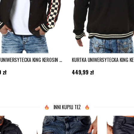
KURTKA UNIWERSYTECKA KING KEROSIN LOS ANGELES SUPPLY CO - CZARNA
9,99 zł
Cena
:
449,99 zł
 zł
449,99 zł
INNI KUPILI TEŻ