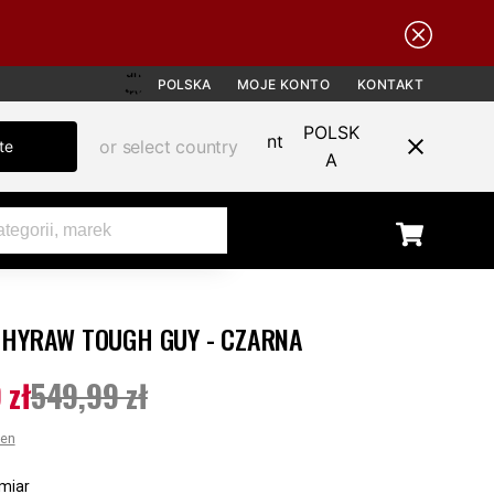
POLSKA
MOJE KONTO
KONTAKT
POLSK
or select country
te
A
 HYRAW TOUGH GUY - CZARNA
SALE
 zł
549,99 zł
ena
:
349,99 zł
Poprzednia cena
:
549,99 zł
cen
miar