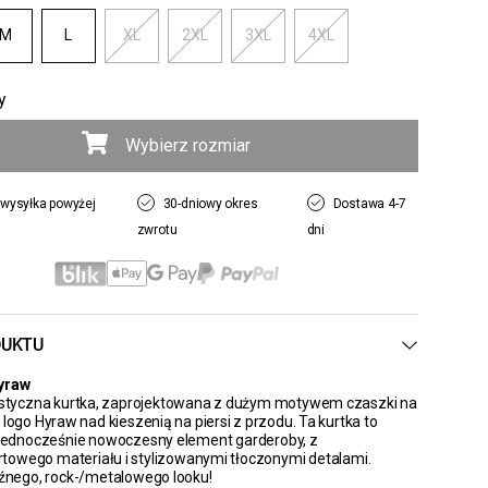
M
L
XL
2XL
3XL
4XL
y
Wybierz rozmiar
wysyłka powyżej
30-dniowy okres
Dostawa 4-7
zwrotu
dni
DUKTU
yraw
lastyczna kurtka, zaprojektowana z dużym motywem czaszki na
 logo Hyraw nad kieszenią na piersi z przodu. Ta kurtka to
 jednocześnie nowoczesny element garderoby, z
towego materiału i stylizowanymi tłoczonymi detalami.
uźnego, rock-/metalowego looku!