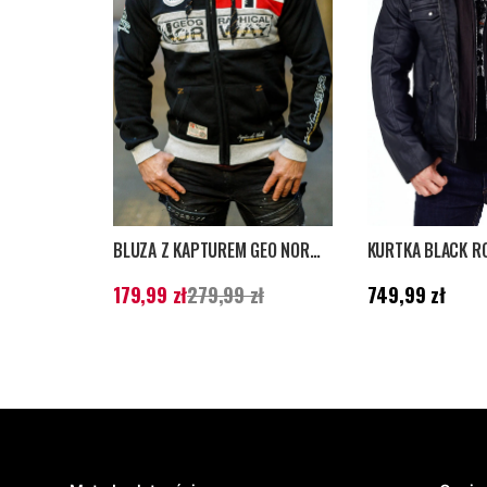
BLUZA Z KAPTUREM GEO NORWAY - CZARNA
KURTKA BLACK R
Aktualna cena
:
Cena
:
749,99 zł
179,99 zł
279,99 zł
749,99 zł
179,99 zł
Poprzednia cena
:
279,99 zł