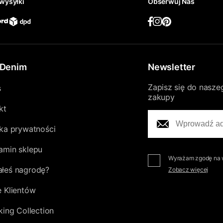
wysyłki
Obserwuj Nas
Denim
Newsletter
Zapisz się do nasze
s
zakupy
kt
yka prywatności
amin sklepu
Wyrażam zgodę na w
łeś nagrodę?
Zobacz więcej
e Klientów
king Collection