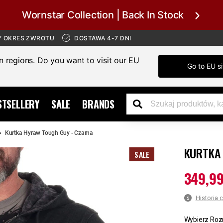
Wornstar Collection | Back In Stock
Y OKRES ZWROTU
DOSTAWA 4-7 DNI
in regions. Do you want to visit our EU
Go to EU si
STSELLERY
SALE
BRANDS
Kurtka Hyraw Tough Guy - Czarna
KURTKA
SALE
349,99
Aktualna c
Historia 
Wybierz Roz