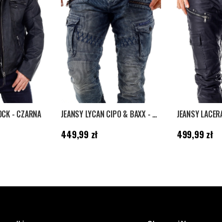
OCK - CZARNA
JEANSY LYCAN CIPO & BAXX - NIEBIESKIE
Cena
:
449,99 zł
Cena
:
499,99 zł
449,99 zł
499,99 zł