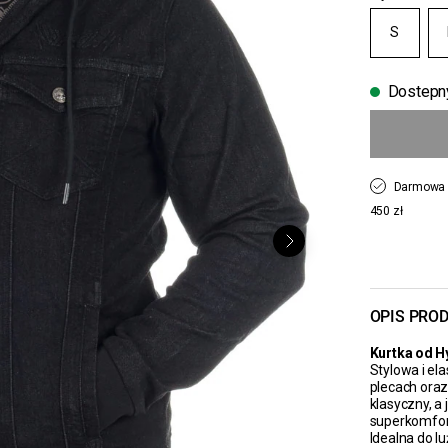
S
Dostepn
Darmowa 
450 zł
OPIS PRO
Kurtka od H
Stylowa i e
plecach oraz
klasyczny, a
superkomfor
Idealna do l