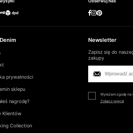
wysyłki
Obserwuj Nas
Denim
Newsletter
Zapisz się do nasze
s
zakupy
kt
yka prywatności
amin sklepu
Wyrażam zgodę na w
łeś nagrodę?
Zobacz więcej
e Klientów
king Collection