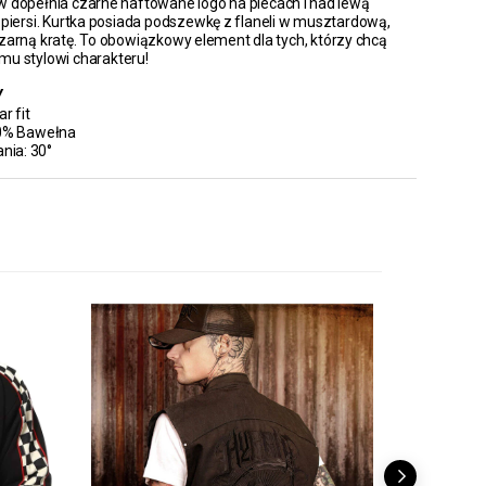
 dopełnia czarne haftowane logo na plecach i nad lewą
 piersi. Kurtka posiada podszewkę z flaneli w musztardową,
zarną kratę. To obowiązkowy element dla tych, którzy chcą
u stylowi charakteru!
Y
r fit
00% Bawełna
ania: 30°