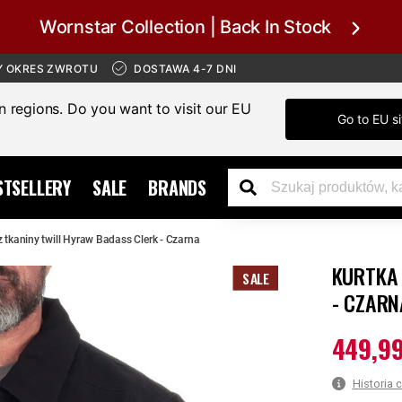
Wornstar Collection | Back In Stock
Y OKRES ZWROTU
DOSTAWA 4-7 DNI
in regions. Do you want to visit our EU
Go to EU si
STSELLERY
SALE
BRANDS
z tkaniny twill Hyraw Badass Clerk - Czarna
KURTKA 
SALE
- CZARN
449,99
Aktualna c
Historia 