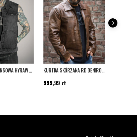
RD Exclusive
KAMIZELKA DŻINSOWA HYRAW UNDYING - CZARNA
KURTKA SKÓRZANA RD DENIRO - BRĄZOWA
Cena
:
999,99 zł
Cena
:
999,99
999,99 zł
999,99 z