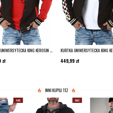
KURTKA UNIWERSYTECKA KING KEROSIN FASTER THAN THE WIND - CZARNA
9,99 zł
Cena
:
449,99 zł
 zł
449,99 zł
INNI KUPILI TEŻ
SALE
SALE