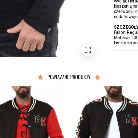
wygląd Hyraw
kieszenią na
czerwoną i c
dodać swojem
SZCZEGÓŁ
Fason: Regula
Materiał: 1
Instrukcja pr
POWIĄZANE PRODUKTY