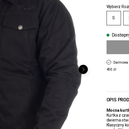
Wybierz Roz
S
Dostepn
Darmowa 
450 zł
OPIS PRO
Mocna kurt
Kurtka z cz
dwiema otwa
Klasyczny ko