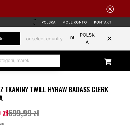
POLSKA
MOJE KONTO
KONTAKT
POLSK
or select country
te
A
Z TKANINY TWILL HYRAW BADASS CLERK
SALE
A
 zł
699,99 zł
ena
:
449,99 zł
Poprzednia cena
:
699,99 zł
cen