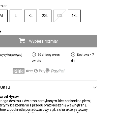
miar
M
L
XL
2XL
3XL
4XL
y
Wybierz rozmiar
wysyłka powyżej
30-dniowy okres
Dostawa 4-7
zwrotu
dni
DUKTU
ka od Hyraw
arnego denimu z dwiema zamykanymi kieszeniami na piersi,
rtymi kieszeniami z przodu oraz kieszenią wewnętrzną.
łnierz podkreśla ponadczasowy styl, a charakterystyczny