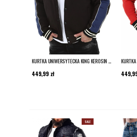
KURTKA UNIWERSYTECKA KING KEROSIN HOT ROD SERVICE - CZARNA
Cena
:
449,99 zł
Cena
:
44
449,99 zł
449,99
SALE