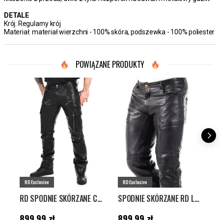
DETALE
Krój: Regularny krój
Materiał: materiał wierzchni - 100% skóra, podszewka - 100% poliester
POWIĄZANE PRODUKTY
RD Exclusive
RD Exclusive
RD SPODNIE SKÓRZANE CARGO SALVATORO - CZARNE
SPODNIE SKÓRZANE RD LIONI - CZARNE
Cena
:
899,99 zł
Cena
:
899,99 zł
C
899,99 zł
899,99 zł