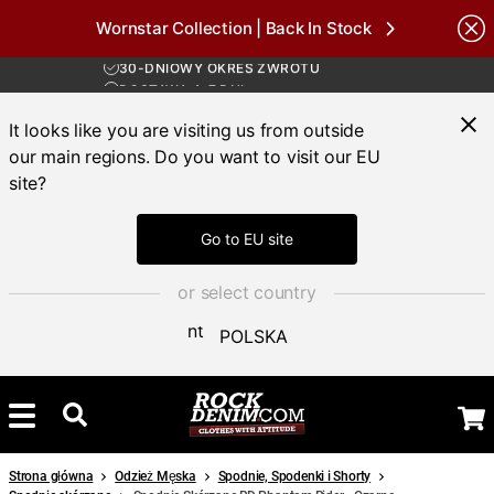
Wornstar Collection | Back In Stock
DARMOWA WYSYŁKA POWYŻEJ 450 ZŁ
Brands
30-DNIOWY OKRES ZWROTU
DOSTAWA 4-7 DNI
DARMOWA WYSYŁKA POWYŻEJ 450 ZŁ
It looks like you are visiting us from outside
our main regions. Do you want to visit our EU
site?
Go to EU site
or select country
POLSKA
Strona główna
Odzież Męska
Spodnie, Spodenki i Shorty