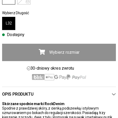
Wybierz Długość
L32
Dostepny
Wybierz rozmiar
Darmowa wysyłka powyżej 450 zł
30-dniowy okres zwrotu
Dostawa 4-7 dni
Darmowa wysyłka powyżej 450 zł
OPIS PRODUKTU
Skórzane spodnie marki RockDenim
Spodnie z prawdziwej skóry, z cienką podszewką i stylowym
sznurowaniem po bokach do regulacji szerokości. Posiadają trzy
kieszenie z przodu, dwie z tyłu. Rozporek na suwak i metalowy guzik.