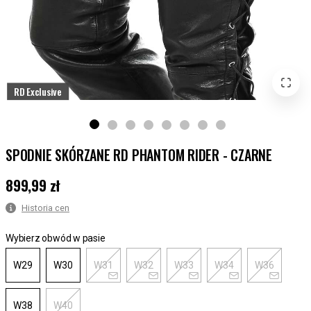
RD Exclusive
SPODNIE SKÓRZANE RD PHANTOM RIDER - CZARNE
899,99 zł
Cena
:
899,99 zł
Historia cen
Wybierz obwód w pasie
W29
W30
W31
W32
W33
W34
W36
W38
W40