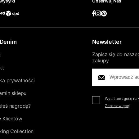
wysyłki
Obserwuj Nas
Denim
Newsletter
Zapisz się do nasze
s
zakupy
kt
yka prywatności
amin sklepu
Wyrażam zgodę na w
łeś nagrodę?
Zobacz więcej
e Klientów
king Collection