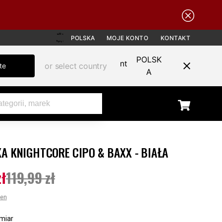
POLSKA
MOJE KONTO
KONTAKT
POLSK
or select country
te
A
A KNIGHTCORE CIPO & BAXX - BIAŁA
SALE
zł
119,99 zł
ena
:
79,99 zł
Poprzednia cena
:
119,99 zł
cen
miar