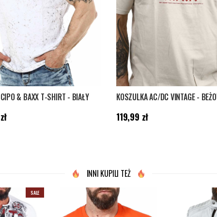
CIPO & BAXX T-SHIRT - BIAŁY
KOSZULKA AC/DC VINTAGE - BEŻ
,99 zł
Cena
:
119,99 zł
zł
119,99 zł
INNI KUPILI TEŻ
SALE