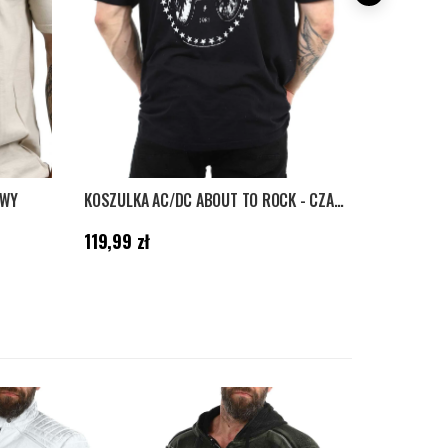
OWY
KOSZULKA AC/DC ABOUT TO ROCK - CZARNY
KOSZULKA 
Cena
:
119,99 zł
Cena
:
119,99
119,99 zł
119,99 zł