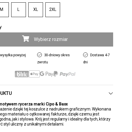
M
L
XL
2XL
y
Wybierz rozmiar
wysyłka powyżej
30-dniowy okres
Dostawa 4-7
zwrotu
dni
DUKTU
motywem rycerza marki Cipo & Baxx
rażenie dzięki tej koszulce z nadrukiem graficznym. Wykonana
go materiału o cętkowanej fakturze, dzięki czemu jest
na, jak i stylowa. Krój jest regularny i idealny dla tych, którzy
ć styl uliczny z unikalnymi detalami.