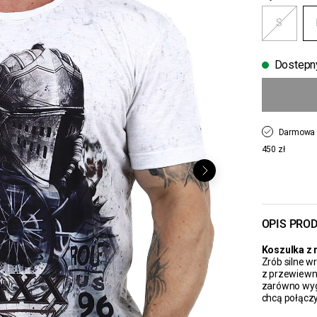
S
Dostepn
Darmowa 
450 zł
OPIS PRO
Koszulka z 
Zrób silne w
z przewiewne
zarówno wygod
chcą połączy