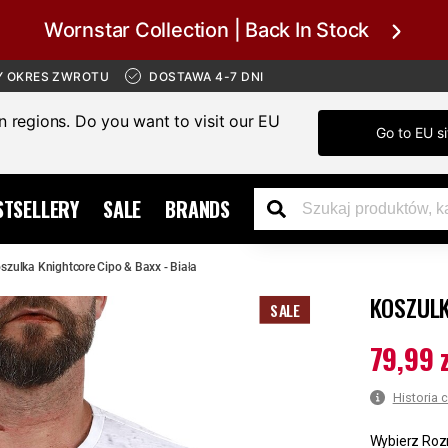
Wornstar Collection | Back In Stock
Y OKRES ZWROTU
DOSTAWA 4-7 DNI
in regions. Do you want to visit our EU
Go to EU si
STSELLERY
SALE
BRANDS
szulka Knightcore Cipo & Baxx - Biała
KOSZULK
SALE
79,99 
Aktualna c
Historia 
Wybierz Roz