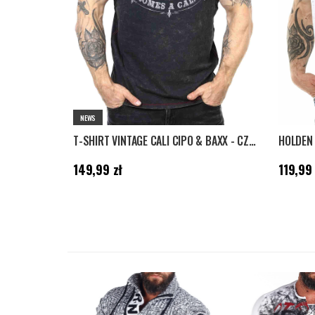
NEWS
T-SHIRT VINTAGE CALI CIPO & BAXX - CZARNY
HOLDEN 
Cena
:
149,99 zł
Cena
:
119
149,99 zł
119,99 