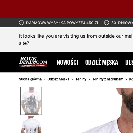
DARMOWA WYSYŁKA POWYŻEJ 450 ZŁ
30-DNIOW
It looks like you are visiting us from outside our ma
site?
NOWOŚCI
ODZIEŻ MĘSKA
BE
Strona główna
Odzież Męska
T-shirty
T-shirty z nadrukiem
Ko
SALE