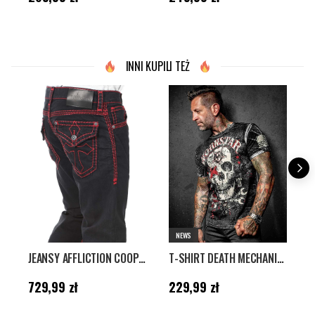
INNI KUPILI TEŻ
NEWS
JEANSY AFFLICTION COOPER - CZARNE
T-SHIRT DEATH MECHANIC WORNSTAR - CZARNY
Cena
:
729,99 zł
Cena
:
229,99 zł
C
729,99 zł
229,99 zł