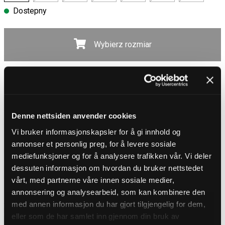
Dostepny
Wybierz rozmiar
Darmowa wysyłka powyżej 450 zł
30-dniowy okres zwrotu
Dostawa 4-7 dni
Darmowa wysyłka powyżej 450 zł
Denne nettsiden anvender cookies
OPIS PRODUKTU
Vi bruker informasjonskapsler for å gi innhold og
T-shirt z motywem od Affliction
annonser et personlig preg, for å levere sosiale
Mocny i szczegółowy t-shirt o wyraźnym rockowym i metalowym
mediefunksjoner og for å analysere trafikken vår. Vi deler
charakterze. Zielona baza ma sprany wygląd, który uzupełnia duży,
dessuten informasjon om hvordan du bruker nettstedet
błyszczący nadruk z czaszką i logo na froncie. Z tyłu znajduje się
mniejszy, pasujący motyw, który dopełnia całość. Idealna propozycja
vårt, med partnerne våre innen sosiale medier,
dla osób chcących koszulkę, która naprawdę się wyróżnia!
annonsering og analysearbeid, som kan kombinere den
SZCZEGÓŁY
med annen informasjon du har gjort tilgjengelig for dem,
Krój: Regular fit
eller som de har samlet inn gjennom din bruk av
Materiał: 100% bawełna