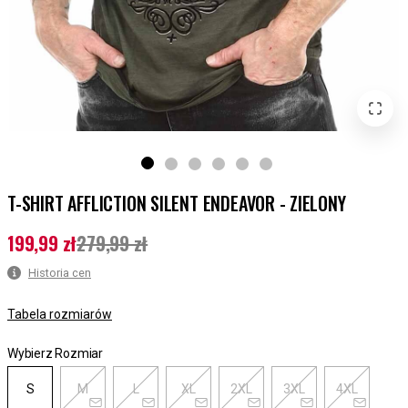
T-SHIRT AFFLICTION SILENT ENDEAVOR - ZIELONY
199,99 zł
279,99 zł
Aktualna cena
:
199,99 zł
Poprzednia cena
:
279,99 zł
Historia cen
Tabela rozmiarów
Wybierz Rozmiar
S
M
L
XL
2XL
3XL
4XL