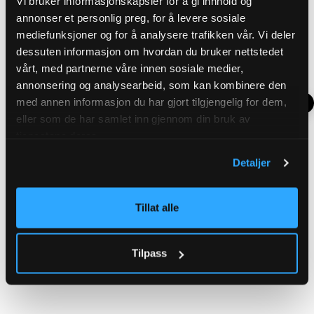
Vi bruker informasjonskapsler for å gi innhold og
SALE
annonser et personlig preg, for å levere sosiale
mediefunksjoner og for å analysere trafikken vår. Vi deler
dessuten informasjon om hvordan du bruker nettstedet
vårt, med partnerne våre innen sosiale medier,
annonsering og analysearbeid, som kan kombinere den
med annen informasjon du har gjort tilgjengelig for dem,
eller som de har samlet inn gjennom din bruk av
tjenestene deres.
Detaljer
OCIEPLANY PŁASZCZ SKÓRZANY RD GRIZZLY - CZARNA
T-SHIRT RD MOHAWK - CZARNY
Aktualna cena
:
Cena
:
119,99 zł
399,99 zł
1099,99 zł
119,99 zł
Tillat alle
399,99 zł
Poprzednia cena
:
Ocena:
4.6 na 5 gwiazdek
Ocena:
4.7 na 5 gwiazdek
(26)
(13)
1099,99 zł
Tilpass
DODAJ DO KOSZYKA
DODAJ DO KOSZYKA