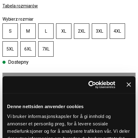
Tabela rozmiarów
Wybierz rozmiar
S
M
L
XL
2XL
3XL
4XL
5XL
6XL
7XL
Dostepny
Wybierz rozmiar
Darmowa wysyłka powyżej 450 zł
30-dniowy okres zwrotu
Denne nettsiden anvender cookies
Dostawa 4-7 dni
Darmowa wysyłka powyżej 450 zł
Vi bruker informasjonskapsler for å gi innhold og
annonser et personlig preg, for å levere sosiale
mediefunksjoner og for å analysere trafikken vår. Vi deler
OPIS PRODUKTU