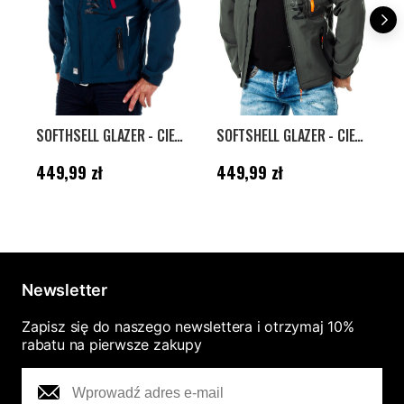
SOFTHSELL GLAZER - CIEMNONIEBIESKI
SOFTSHELL GLAZER - CIEMNOSZARY/POMARAŃCZOWY
Cena
:
449,99 zł
Cena
:
449,99 zł
A
449,99 zł
449,99 zł
2
3
Newsletter
Zapisz się do naszego newslettera i otrzymaj 10%
rabatu na pierwsze zakupy