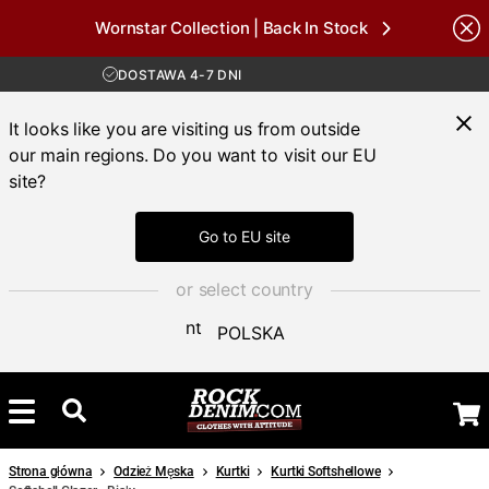
Wornstar Collection | Back In Stock
DARMOWA WYSYŁKA POWYŻEJ 450 ZŁ
Brands
30-DNIOWY OKRES ZWROTU
DOSTAWA 4-7 DNI
DARMOWA WYSYŁKA POWYŻEJ 450 ZŁ
It looks like you are visiting us from outside
our main regions. Do you want to visit our EU
site?
Go to EU site
or select country
POLSKA
Strona główna
Odzież Męska
Kurtki
Kurtki Softshellowe