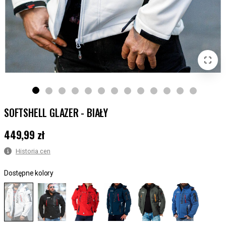
SOFTSHELL GLAZER - BIAŁY
449,99 zł
Cena
:
449,99 zł
Historia cen
Dostępne kolory