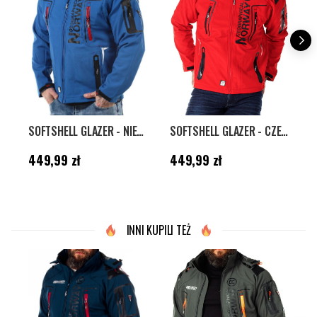
SOFTSHELL GLAZER - NIEBIESKI
SOFTSHELL GLAZER - CZERWONY
Cena
:
449,99 zł
Cena
:
449,99 zł
C
449,99 zł
449,99 zł
INNI KUPILI TEŻ