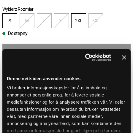
Wybierz Rozmiar
S
M
L
XL
2XL
3XL
Dostepny
Wybierz rozmiar
Darmowa wysyłka powyżej 450 zł
30-dniowy okres zwrotu
Dostawa 4-7 dni
Denne nettsiden anvender cookies
Darmowa wysyłka powyżej 450 zł
Vi bruker informasjonskapsler for å gi innhold og
annonser et personlig preg, for å levere sosiale
OPIS PRODUKTU
mediefunksjoner og for å analysere trafikken vår. Vi deler
dessuten informasjon om hvordan du bruker nettstedet
Szorty cargo od Brandit
vårt, med partnerne våre innen sosiale medier,
Wytrzymałe szorty cargo dla fanów Iron Maiden i klasycznego stylu
rockowego. Szorty łączą solidny, inspirowany stylem militarnym design
annonsering og analysearbeid, som kan kombinere den
z kultowymi detalami z albumu Fear of the Dark. Wyposażone są w
med annen informasjon du har gjort tilgjengelig for dem,
kilka praktycznych kieszeni oraz regulowane paski materiałowe w