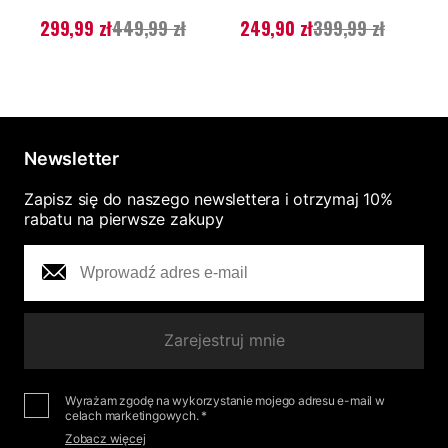
Aktualna cena
:
Aktualna cena
:
A
299,99 zł
449,99 zł
249,90 zł
399,99 zł
299,99 zł
Poprzednia cena
:
249,90 zł
Poprzednia cena
:
3
449,99 zł
399,99 zł
4
Newsletter
Zapisz się do naszego newslettera i otrzymaj 10%
rabatu na pierwsze zakupy
Zarejestruj mnie
Wyrażam zgodę na wykorzystanie mojego adresu e-mail w
celach marketingowych. *
Zobacz więcej