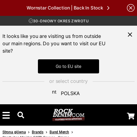
Wornstar Collection | Back In Stock
Brands
DARMOWA WYSYŁKA POWYŻEJ 450 ZŁ
30-DNIOWY OKRES ZWROTU
DOSTAWA 4-7 DNI
DARMOWA WYSYŁKA POWYŻEJ 450 ZŁ
It looks like you are visiting us from outside
our main regions. Do you want to visit our EU
site?
Go to EU site
or select country
POLSKA
Strona główna
Brands
Band Merch