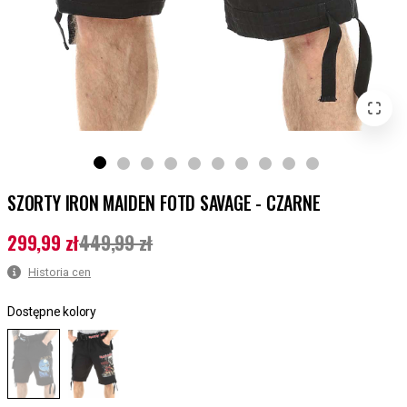
SZORTY IRON MAIDEN FOTD SAVAGE - CZARNE
299,99 zł
449,99 zł
Aktualna cena
:
299,99 zł
Poprzednia cena
:
449,99 zł
Historia cen
Dostępne kolory