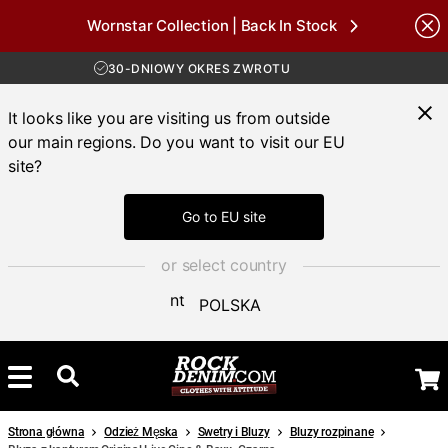
Wornstar Collection | Back In Stock
Brands
DARMOWA WYSYŁKA POWYŻEJ 450 ZŁ
30-DNIOWY OKRES ZWROTU
DOSTAWA 4-7 DNI
DARMOWA WYSYŁKA POWYŻEJ 450 ZŁ
It looks like you are visiting us from outside
our main regions. Do you want to visit our EU
site?
Go to EU site
or select country
POLSKA
Strona główna
Odzież Męska
Swetry i Bluzy
Bluzy rozpinane