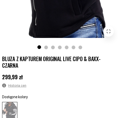
BLUZA Z KAPTUREM ORIGINAL LIVE CIPO & BAXX-
CZARNA
299,99 zł
Cena
:
299,99 zł
Historia cen
Dostępne kolory