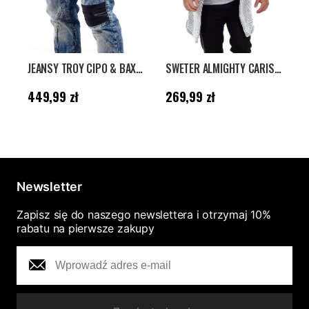
JEANSY TROY CIPO & BAXX - NIEBIESKIE
SWETER ALMIGHTY CARISMA - BIAŁY/ SZARY
Cena
:
449,99 zł
Cena
:
269,99 zł
C
449,99 zł
269,99 zł
Newsletter
Zapisz się do naszego newslettera i otrzymaj 10%
rabatu na pierwsze zakupy