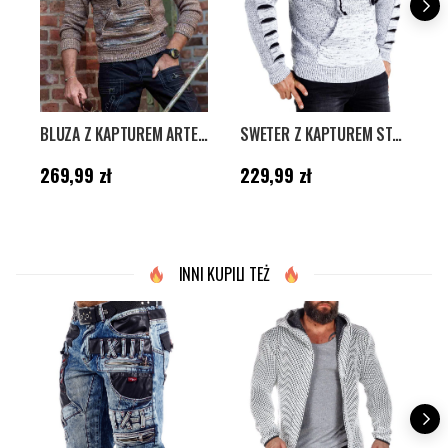
BLUZA Z KAPTUREM ARTEMIS RUSTY NEAL - BRĄZOWA/ZIELONA
SWETER Z KAPTUREM STARSHIP - BIAŁY/CZARNY
Cena
:
269,99 zł
Cena
:
229,99 zł
C
269,99 zł
229,99 zł
5
INNI KUPILI TEŻ