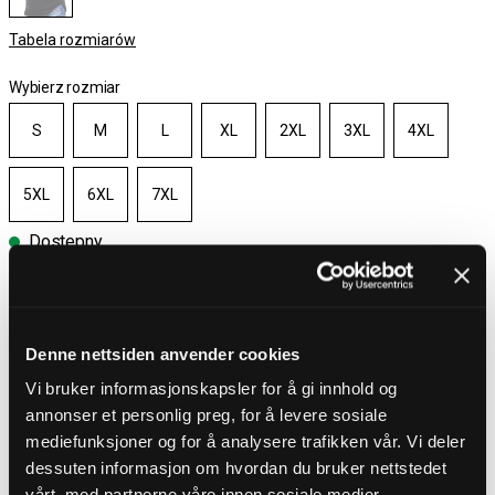
Tabela rozmiarów
Wybierz rozmiar
S
M
L
XL
2XL
3XL
4XL
5XL
6XL
7XL
Dostepny
Wybierz rozmiar
Denne nettsiden anvender cookies
Darmowa wysyłka powyżej 450 zł
30-dniowy okres zwrotu
Vi bruker informasjonskapsler for å gi innhold og
Dostawa 4-7 dni
annonser et personlig preg, for å levere sosiale
Darmowa wysyłka powyżej 450 zł
mediefunksjoner og for å analysere trafikken vår. Vi deler
dessuten informasjon om hvordan du bruker nettstedet
OPIS PRODUKTU
vårt, med partnerne våre innen sosiale medier,