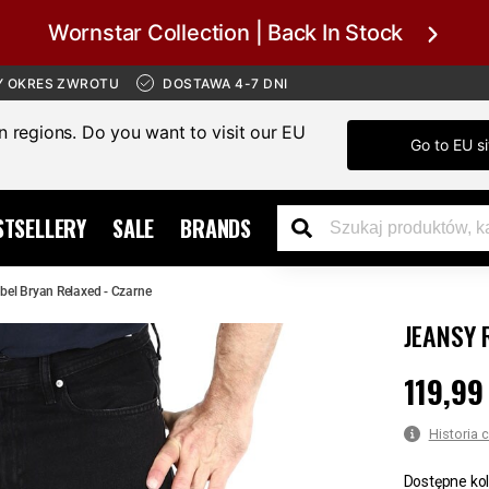
Wornstar Collection | Back In Stock
Y OKRES ZWROTU
DOSTAWA 4-7 DNI
in regions. Do you want to visit our EU
Go to EU si
STSELLERY
SALE
BRANDS
bel Bryan Relaxed - Czarne
JEANSY 
119,99 
Cena
:
119,9
Historia 
Dostępne kol