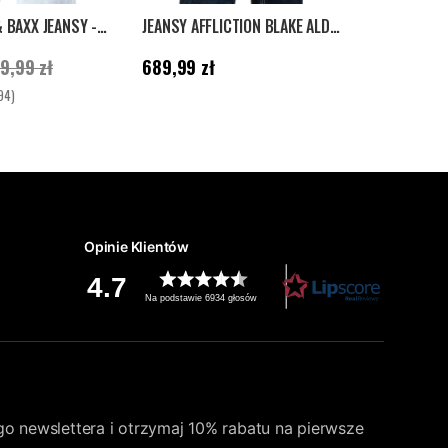
HALETH CIPO & BAXX JEANSY - JASNONIEBIESKIE
JEANSY AFFLICTION BLAKE ALDER - NIEBIESKIE
Cena
:
689,99 zł
Aktualna ce
9,99 zł
689,99 zł
299,99 z
ednia cena
:
299,99 zł
Po
4.5 na 5 gwiazdek
Ocena:
94)
399,99 zł
Opinie Klientów
4.7
Na podstawie 6934 głosów
go newslettera i otrzymaj 10% rabatu na pierwsze