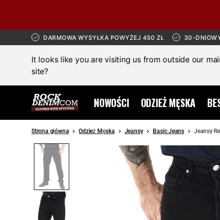
DARMOWA WYSYŁKA POWYŻEJ 450 ZŁ
30-DNIOW
It looks like you are visiting us from outside our ma
site?
NOWOŚCI
ODZIEŻ MĘSKA
BE
Strona główna
Odzież Męska
Jeansy
Basic Jeans
Jeansy Re