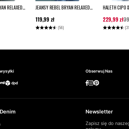
JEANSY REBEL BRYAN RELAXED - ŚREDNI NIEBIESKI
JEANSY REBEL BRYAN RELAXED - NIEBIESKIE
Cena
:
119,99 zł
Aktualna cena
:
119,99 zł
229,99 zł
39
229,99 zł
Poprz
.1 na 5 gwiazdek
Ocena:
4.1 na 5 gwiazdek
Ocena:
(56)
(3
399,99 zł
wysyłki
Obserwuj Nas
Denim
Newsletter
Zapisz się do nasze
s