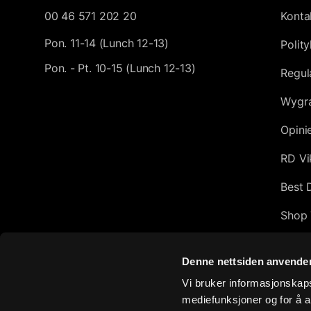
00 46 571 202 20
Konta
Pon. 11-14 (Lunch 12-13)
Polit
Pon. - Pt. 10-15 (Lunch 12-13)
Regul
Wygra
Opini
RD Vi
Best 
Shop 
Afflic
Denne nettsiden anvende
Top 1
Vi bruker informasjonskapsl
mediefunksjoner og for å a
Exclu