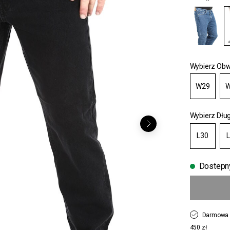
Wybierz Obw
W29
W
Wybierz Dłu
L30
Dostepn
Darmowa 
450 zł