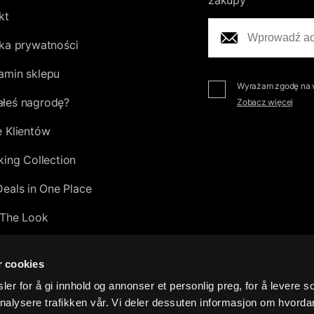
zakupy
kt
yka prywatności
amin sklepu
Wyrażam zgodę na w
łeś nagrodę?
Zobacz więcej
e Klientów
king Collection
Deals in One Place
The Look
tion
r cookies
0
er for å gi innhold og annonser et personlig preg, for å levere s
nalysere trafikken vår. Vi deler dessuten informasjon om hvorda
sive Leather Collection 2026