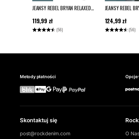
JEANSY REBEL BRYAN RELAXED - JASNONIEBIESKIE
Cena
:
119,99 zł
Cena
:
124,99 zł
119,99 zł
124,99 zł
Ocena:
4.1 na 5 gwiazdek
Ocena:
4
(56)
(56)
Metody płatności
Opcje 
Skontaktuj się
Rock
post@rockdenim.com
O Na