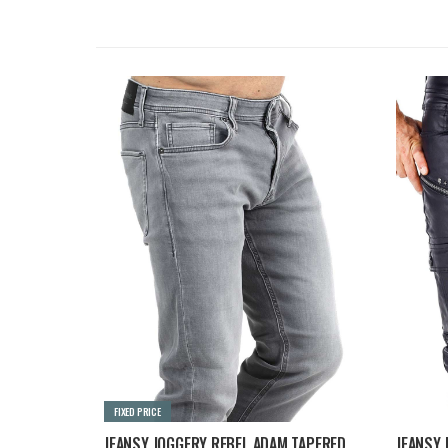
FIXED PRICE
JEANSY JOGGERY REBEL ADAM TAPERED - SZARE
JEANSY 