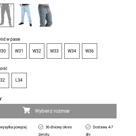
ód w pasie
30
W31
W32
W33
W34
W36
gość
L32
L34
y
Wybierz rozmiar
wysyłka powyżej
30-dniowy okres
Dostawa 4-7
zwrotu
dni