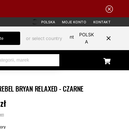
POLSKA
MOJE KONTO
KONTAKT
POLSK
or select country
te
A
REBEL BRYAN RELAXED - CZARNE
zł
9 zł
cen
ory