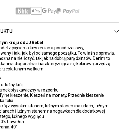
DUKTU
źnym kroju od JJ Rebel
odel z pięcioma kieszeniami; ponadczasowy,
wany i taki, jaki był od samego początku. To właśnie sprawia,
żna na nie liczyć, tak jak na dobrą parę dżinsów. Denim to
kanina diagonalna charakteryzująca się kolorową przędzą
przeplatanym wątkiem.
Y
u: luźny krój
 zamek błyskawiczny w rozporku
: Tylne kieszenie, Kieszeń na monety, Przednie kieszenie
ka talia
ny krój z wysokim stanem, luźnym stanem na udach, luźnym
olanach i luźnym stanem na nogawkach dla dodatkowej
stego, luźnego wyglądu
100% bawełna
rania: 40°