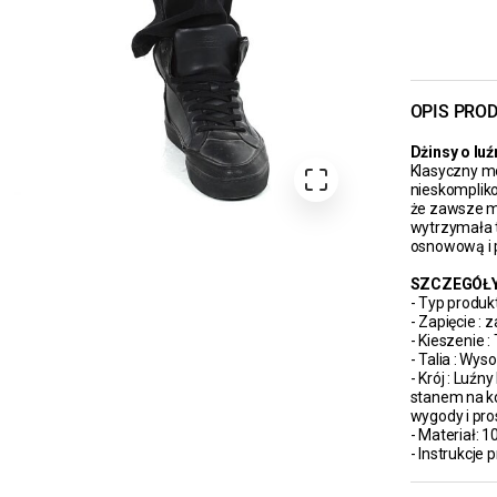
OPIS PRO
Dżinsy o lu
Klasyczny m
FIXED PRICE
nieskompliko
że zawsze mo
wytrzymała t
osnowową i 
SZCZEGÓŁ
- Typ produkt
- Zapięcie :
- Kieszenie 
- Talia : Wyso
- Krój : Luź
stanem na k
wygody i pro
- Materiał: 
- Instrukcje p