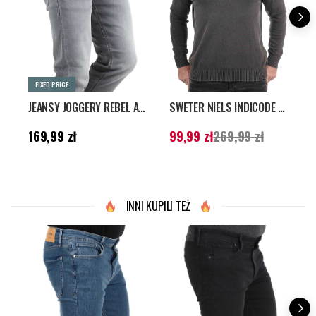
FIXED PRICE
JEANSY JOGGERY REBEL ADAM TAPERED - SZARE
SWETER NIELS INDICODE HALF PLACKET - CIEMNOSZARY
Cena
:
169,99 zł
Aktualna cena
:
C
169,99 zł
99,99 zł
269,99 zł
8
99,99 zł
Poprzednia cena
:
269,99 zł
INNI KUPILI TEŻ