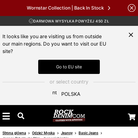
DARMOWA WYSYŁKA POWYŻEJ 450 ZŁ
Wornstar Collection | Back In Stock
30-DNIOWY OKRES ZWROTU
Brands
DOSTAWA 4-7 DNI
DARMOWA WYSYŁKA POWYŻEJ 450 ZŁ
It looks like you are visiting us from outside
our main regions. Do you want to visit our EU
site?
Go to EU site
or select country
POLSKA
Strona główna
Odzież Męska
Jeansy
Basic Jeans