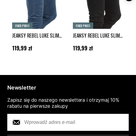
FIXED PRICE
FIXED PRICE
JEANSY REBEL LUKE SLIM - NIEBIESKIE
JEANSY REBEL LUKE SLIM - CZARNY
Cena
:
119,99 zł
Cena
:
119,99 zł
A
119,99 zł
119,99 zł
1
1
2
Newsletter
Zapisz się do naszego newslettera i otrzymaj 10%
rabatu na pierwsze zakupy