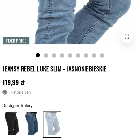
FIXED PRICE
JEANSY REBEL LUKE SLIM - JASNONIEBIESKIE
119,99 zł
Cena
:
119,99 zł
Historia cen
Dostępne kolory