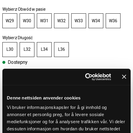
Wybierz Obwód w pasie
W29
W30
W31
W32
W33
W34
W36
Wybierz Długość
L30
L32
L34
L36
Dostepny
Wybierz rozmiar
Darmowa wysyłka powyżej 450 zł
30-dniowy okres zwrotu
Denne nettsiden anvender cookies
Dostawa 4-7 dni
Darmowa wysyłka powyżej 450 zł
Vi bruker informasjonskapsler for å gi innhold og
annonser et personlig preg, for å levere sosiale
mediefunksjoner og for å analysere trafikken vår. Vi deler
dessuten informasjon om hvordan du bruker nettstedet
OPIS PRODUKTU