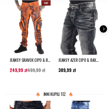
SALE
JEANSY GRAVOX CIPO & BAXX - POMARAŃCZOWE
JEANSY AZER CIPO & BAXX - CIEMNOSZARE
Aktualna cena
:
Cena
:
389,99 zł
C
249,99 zł
499,99 zł
389,99 zł
249,99 zł
Poprzednia cena
:
499,99 zł
INNI KUPILI TEŻ