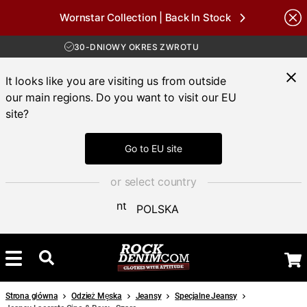
Wornstar Collection | Back In Stock
Brands
DARMOWA WYSYŁKA POWYŻEJ 450 ZŁ
30-DNIOWY OKRES ZWROTU
DOSTAWA 4-7 DNI
DARMOWA WYSYŁKA POWYŻEJ 450 ZŁ
It looks like you are visiting us from outside
our main regions. Do you want to visit our EU
site?
Go to EU site
or select country
POLSKA
Strona główna
Odzież Męska
Jeansy
Specjalne Jeansy