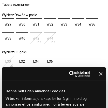
Tabela rozmiarów
Wybierz Obwód w pasie
W29
W30
W31
W32
W33
W34
W36
W38
W40
W42
W44
Wybierz Długość
L30
L32
L34
L36
Dostepny
Wybierz rozmiar
Denne nettsiden anvender cookies
Darmowa wysyłka powyżej 450 zł
Vi bruker informasjonskapsler for å gi innhold og
30-dniowy okres zwrotu
annonser et personlig preg, for å levere sosiale
Dostawa 4-7 dni