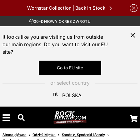
Wornstar Collection | Back In Stock
Brands
DARMOWA WYSYŁKA POWYŻEJ 450 ZŁ
30-DNIOWY OKRES ZWROTU
DOSTAWA 4-7 DNI
DARMOWA WYSYŁKA POWYŻEJ 450 ZŁ
It looks like you are visiting us from outside
our main regions. Do you want to visit our EU
site?
Go to EU site
or select country
POLSKA
Strona główna
Odzież Męska
Spodnie, Spodenki i Shorty