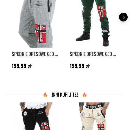
SPODNIE DRESOWE GEO NORWAY - SZARE
SPODNIE DRESOWE GEO NORWAY - CIEMNOZIELONE
Cena
:
199,99 zł
Cena
:
199,99 zł
C
199,99 zł
199,99 zł
INNI KUPILI TEŻ