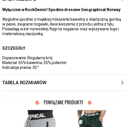
Wyłącznie w RockDenim! Spodnie dresowe Geographical Norway
Wygodne spodnie z miękkiej mieszanki bawełny z elastyczną gumką
w pasie, zwężane nogawki, dwie kieszenie z przodu i jedna z tyłu.
Posiadają wzór norweskiej flagi na nogawce oraz wyszywane logo i
materiałową naszywkę.
SZCZEGÓŁY
Dopasowanie: Regularny krój
Materiał: 65% bawełna, 35% poliester
Instrukcja prania: 30 °
TABELA ROZMIARÓW
POWIĄZANE PRODUKTY