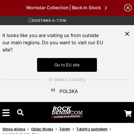
Wornstar Collection | Back In Stock
DARMOWA WYSYŁKA POWYŻEJ 450 ZŁ
Brands
30-DNIOWY OKRES ZWROTU
DOSTAWA 4-7 DNI
DARMOWA WYSYŁKA POWYŻEJ 450 ZŁ
It looks like you are visiting us from outside
our main regions. Do you want to visit our EU
site?
Go to EU site
or select country
POLSKA
Strona główna
Odzież Męska
T-shirty
T-shirty z nadrukiem