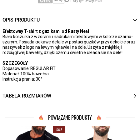
OPIS PRODUKTU
Efektowny T-shirt z guzikami od Rusty Neal
Biała koszulka z wzorami i nadrukami tekstowymi w kolorze czarno-
szarym. Posiada ciekawe detale w postaci guzików przy dekolcie oraz
naszywek z logo na lewym rękawie i na dole. Uszyta z miękkiej i
rozciągliwej bawełny, dzięki czemu świetnie układa sie na ciele!
SZCZEGÓŁY
Dopasowanie: REGULAR FIT
Materiał: 100% bawełna
Instrukcja prania: 30°
TABELA ROZMIARÓW
POWIĄZANE PRODUKTY
SALE