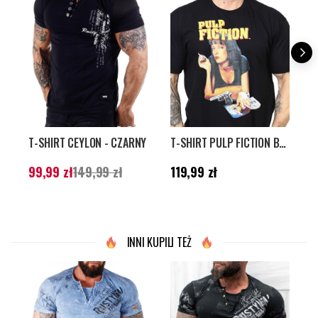
T-SHIRT CEYLON - CZARNY
T-SHIRT PULP FICTION BABY – CZARNY
Aktualna cena
:
Cena
:
119,99 zł
C
99,99 zł
149,99 zł
119,99 zł
1
99,99 zł
Poprzednia cena
:
149,99 zł
INNI KUPILI TEŻ