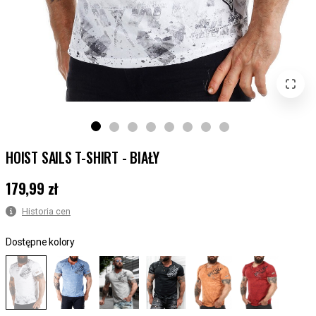
HOIST SAILS T-SHIRT - BIAŁY
179,99 zł
Cena
:
179,99 zł
Historia cen
Dostępne kolory