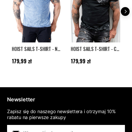
HOIST SAILS T-SHIRT - NIEBIESKI
HOIST SAILS T-SHIRT - CZARNY
Cena
:
179,99 zł
Cena
:
179,99 zł
C
179,99 zł
179,99 zł
1
Newsletter
Zapisz się do naszego newslettera i otrzymaj 10%
rabatu na pierwsze zakupy