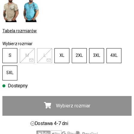
Tabela rozmiarów
Wybierz rozmiar
S
M
L
XL
2XL
3XL
4XL
5XL
Dostepny
Wybierz rozmiar
Darmowa wysyłka powyżej 450 zł
30-dniowy okres zwrotu
Dostawa 4-7 dni
Darmowa wysyłka powyżej 450 zł