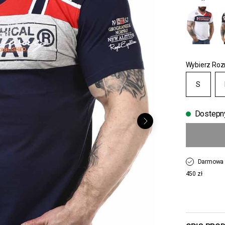
Wybierz Roz
S
Dostepn
Darmowa 
450 zł