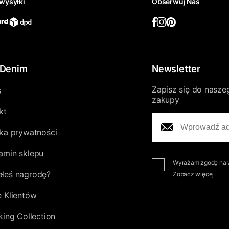
wysyłki
Obserwuj Nas
Denim
Newsletter
Zapisz się do nasze
s
zakupy
kt
yka prywatności
amin sklepu
Wyrażam zgodę na w
łeś nagrodę?
Zobacz więcej
e Klientów
king Collection