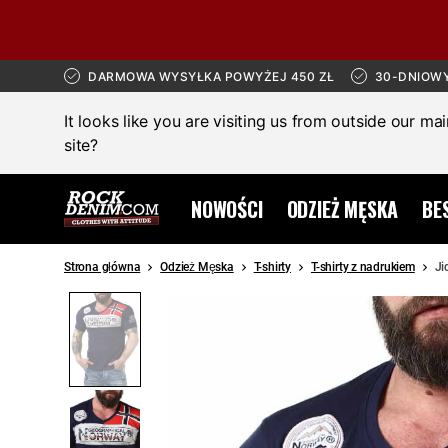
DARMOWA WYSYŁKA POWYŻEJ 450 ZŁ
30-DNIOW
It looks like you are visiting us from outside our ma
site?
NOWOŚCI
ODZIEŻ MĘSKA
BE
Strona główna
Odzież Męska
T-shirty
T-shirty z nadrukiem
Ji
SALE