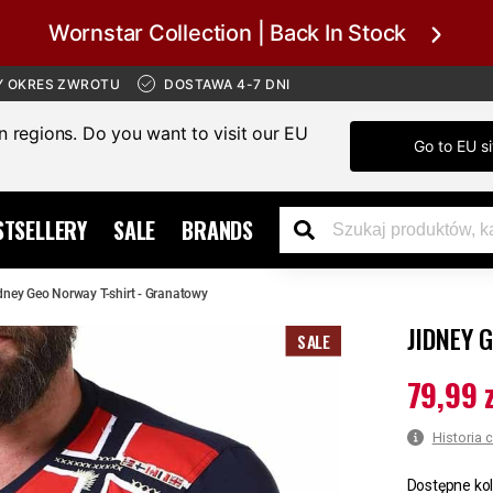
Wornstar Collection | Back In Stock
Y OKRES ZWROTU
DOSTAWA 4-7 DNI
in regions. Do you want to visit our EU
Go to EU si
STSELLERY
SALE
BRANDS
dney Geo Norway T-shirt - Granatowy
JIDNEY 
SALE
79,99 
Aktualna c
Historia 
Dostępne kol