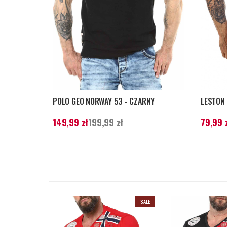
POLO GEO NORWAY 53 - CZARNY
LESTON 
Aktualna cena
:
149,99 zł
Poprzednia cena
:
Aktualna
149,99 zł
199,99 zł
79,99 
199,99 zł
159,99 z
SALE