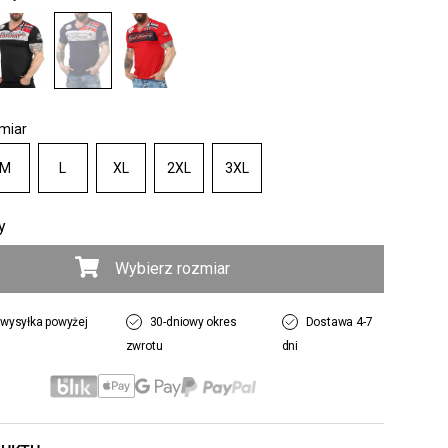
miar
M
L
XL
2XL
3XL
y
Wybierz rozmiar
wysyłka powyżej
30-dniowy okres
Dostawa 4-7
zwrotu
dni