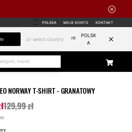
POLSKA
MOJE KONTO
KONTAKT
POLSK
or select country
te
A
GEO NORWAY T-SHIRT - GRANATOWY
SALE
zł
129,99 zł
ena
:
79,99 zł
Poprzednia cena
:
129,99 zł
cen
ory