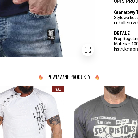
OPIS PRO
Granatowy T
Stylowa kosz
dekoltem w ks
DETALE
Krój: Regular
Materiał: 1
Instrukcja pr
POWIĄZANE PRODUKTY
SALE