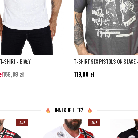
T-SHIRT - BIAŁY
T-SHIRT SEX PISTOLS ON STAGE 
 cena
:
79,99 zł
Poprzednia cena
:
Cena
:
119,99 zł
zł
159,99 zł
119,99 zł
ł
INNI KUPILI TEŻ
SALE
SALE