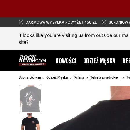
DARMOWA WYSYŁKA POWYŻEJ 450 ZŁ
30-DNIOW
It looks like you are visiting us from outside our ma
site?
NOWOŚCI
ODZIEŻ MĘSKA
BE
Strona główna
Odzież Męska
T-shirty
T-shirty z nadrukiem
T-
SALE