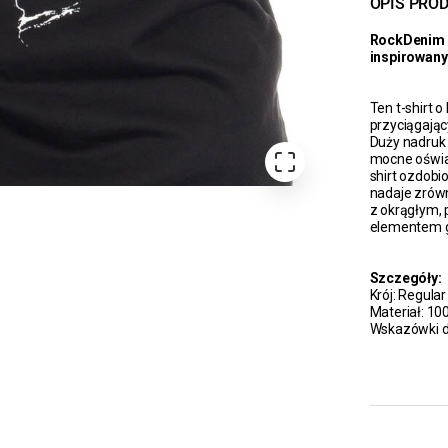
OPIS PRO
RockDenim R
inspirowany
Ten t-shirt o
przyciągają
Duży nadruk 
mocne oświad
shirt ozdobi
nadaje zrów
z okrągłym,
elementem g
Szczegóły:
Krój: Regular 
Materiał: 1
Wskazówki do