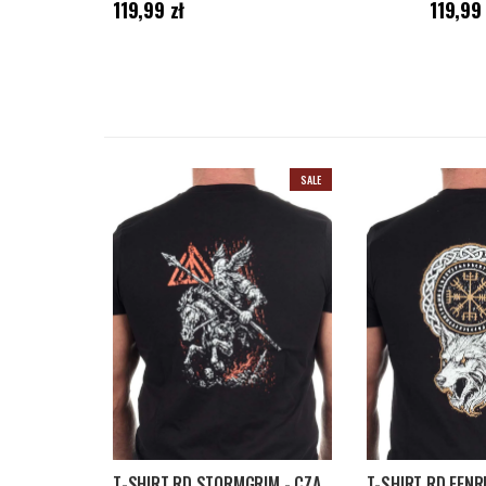
Cena
:
119,99 zł
Cena
:
119
119,99 zł
119,99 
SALE
T-SHIRT RD STORMGRIM - CZARNY
T-SHIRT RD FENR