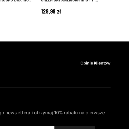
Cena
:
129,99 zł
Cena
:
119,99
129,99 zł
119,99 zł
Opinie Klientów
go newslettera i otrzymaj 10% rabatu na pierwsze