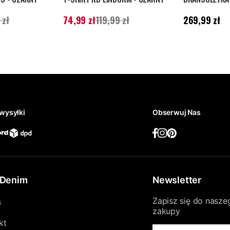
99 zł
Poprzednia
Aktualna cena
:
74,99 zł
Poprzednia
Cena
:
269,99 zł
 zł
74,99 zł
119,99 zł
269,99 zł
cena
:
119,99 zł
wysyłki
Obserwuj Nas
Denim
Newsletter
Zapisz się do nasze
s
zakupy
kt