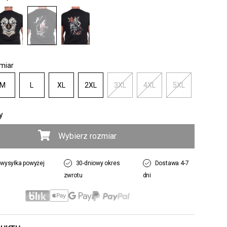
miar
M
L
XL
2XL
3XL
4XL
5XL
y
Wybierz rozmiar
wysyłka powyżej
30-dniowy okres
Dostawa 4-7
zwrotu
dni