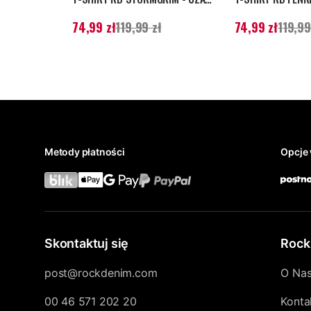
Aktualna cena
:
74,99 zł
Poprzednia
Aktualna cena
:
74,
74,99 zł
119,99 zł
74,99 zł
119,99
cena
:
119,99 zł
cena
:
119,99 zł
Metody płatności
Opcje 
Skontaktuj się
Rock
post@rockdenim.com
O Na
00 46 571 202 20
Konta