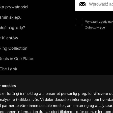
yka prywatności
amin sklepu
Wyrażam zgodę na w
łeś nagrodę?
Zobacz więcej
e Klientów
king Collection
Deals in One Place
The Look
tion
r cookies
0
er for å gi innhold og annonser et personlig preg, for å levere s
nalysere trafikken vår. Vi deler dessuten informasjon om hvorda
sive Leather Collection 2026
d partnerne våre innen sosiale medier, annonsering og analysear
okonać zwrotu?
annen informasjon du har gjort tilgjengelig for dem, eller som 