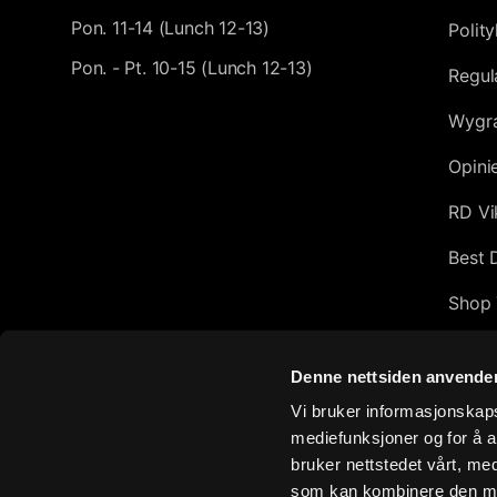
Pon. 11-14 (Lunch 12-13)
Polit
Pon. - Pt. 10-15 (Lunch 12-13)
Regul
Wygra
Opini
RD Vi
Best 
Shop 
Afflic
Denne nettsiden anvende
Top 1
Vi bruker informasjonskapsl
mediefunksjoner og for å a
Exclu
bruker nettstedet vårt, me
Jak d
som kan kombinere den med 