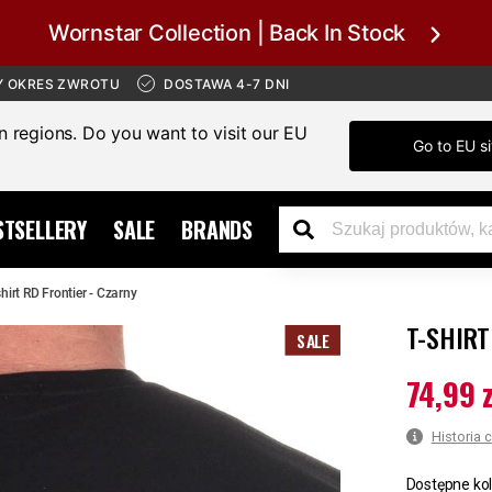
Wornstar Collection | Back In Stock
Y OKRES ZWROTU
DOSTAWA 4-7 DNI
in regions. Do you want to visit our EU
Go to EU si
STSELLERY
SALE
BRANDS
shirt RD Frontier - Czarny
T-SHIRT
SALE
74,99 z
Aktualna c
Historia 
Dostępne kol