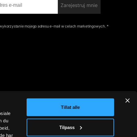
Zarejestruj mnie
ykorzystanie mojego adresu e-mail w celach marketingowych. *
Tillat alle
osiale
n du
Tilpass
beid,
de har