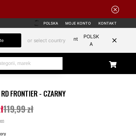
POLSKA
MOJE KONTO
KONTAKT
POLSK
or select country
te
A
 RD FRONTIER - CZARNY
SALE
ł
119,99 zł
ena
:
74,99 zł
Poprzednia cena
:
119,99 zł
cen
ory