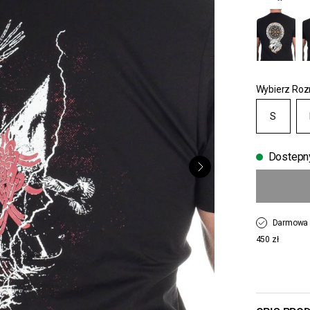
Wybierz Roz
S
Dostepn
Darmowa 
450 zł