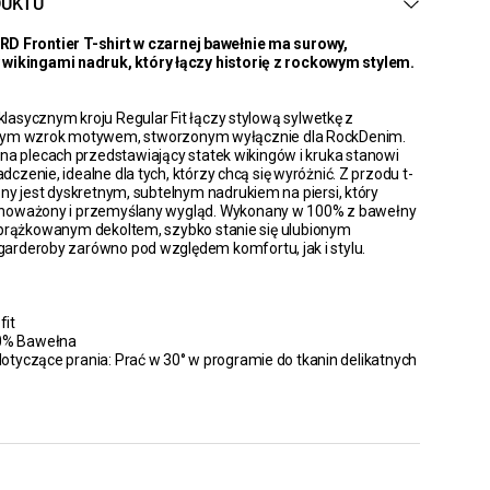
DUKTU
D Frontier T-shirt w czarnej bawełnie ma surowy,
 wikingami nadruk, który łączy historię z rockowym stylem.
 klasycznym kroju Regular Fit łączy stylową sylwetkę z
cym wzrok motywem, stworzonym wyłącznie dla RockDenim.
na plecach przedstawiający statek wikingów i kruka stanowi
czenie, idealne dla tych, którzy chcą się wyróżnić. Z przodu t-
ony jest dyskretnym, subtelnym nadrukiem na piersi, który
noważony i przemyślany wygląd. Wykonany w 100% z bawełny
 prążkowanym dekoltem, szybko stanie się ulubionym
arderoby zarówno pod względem komfortu, jak i stylu.
fit
00% Bawełna
tyczące prania: Prać w 30° w programie do tkanin delikatnych