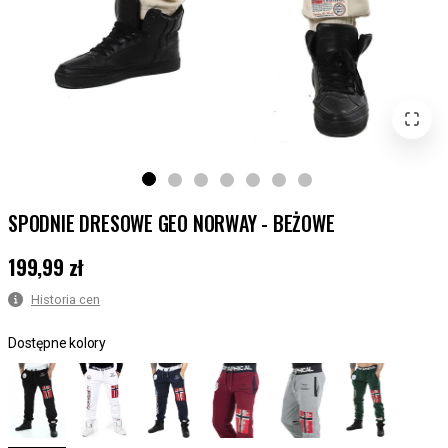
SPODNIE DRESOWE GEO NORWAY - BEŻOWE
199,99 zł
Cena
:
199,99 zł
Historia cen
Dostępne kolory