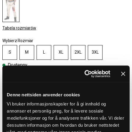
Tabela rozmiarów
Wybierz Rozmiar
S
M
L
XL
2XL
3XL
Dostepny
Wybierz rozmiar
Darmowa wysyłka powyżej 450 zł
Denne nettsiden anvender cookies
30-dniowy okres zwrotu
Dostawa 4-7 dni
Vi bruker informasjonskapsler for å gi innhold og
Darmowa wysyłka powyżej 450 zł
annonser et personlig preg, for å levere sosiale
mediefunksjoner og for å analysere trafikken vår. Vi deler
dessuten informasjon om hvordan du bruker nettstedet
OPIS PRODUKTU