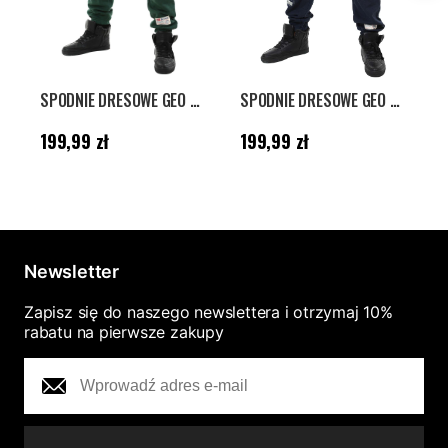
SPODNIE DRESOWE GEO NORWAY - CIEMNOZIELONE
SPODNIE DRESOWE GEO NORWAY - GRANATOWE
Cena
:
199,99 zł
Cena
:
199,99 zł
C
199,99 zł
199,99 zł
1
Newsletter
Zapisz się do naszego newslettera i otrzymaj 10%
rabatu na pierwsze zakupy