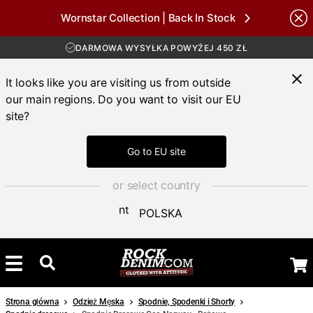
DARMOWA WYSYŁKA POWYŻEJ 450 ZŁ
Wornstar Collection | Back In Stock
30-DNIOWY OKRES ZWROTU
Brands
DOSTAWA 4-7 DNI
DARMOWA WYSYŁKA POWYŻEJ 450 ZŁ
It looks like you are visiting us from outside
our main regions. Do you want to visit our EU
site?
Go to EU site
or select country
POLSKA
Strona główna
Odzież Męska
Spodnie, Spodenki i Shorty