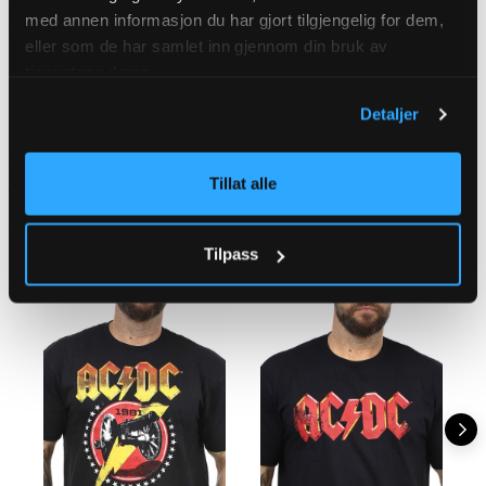
dekoltem, dzięki czemu jest niebywale wygodny. Idealna dla tych,
med annen informasjon du har gjort tilgjengelig for dem,
którzy kochają klasyczny rockowy styl!
eller som de har samlet inn gjennom din bruk av
tjenestene deres.
SZCZEGÓŁY
Krój: Regular Fit
Detaljer
Materiał: 100% bawełna
Instrukcja prania: 40°C
Tillat alle
TABELA ROZMIARÓW
Tilpass
POWIĄZANE PRODUKTY