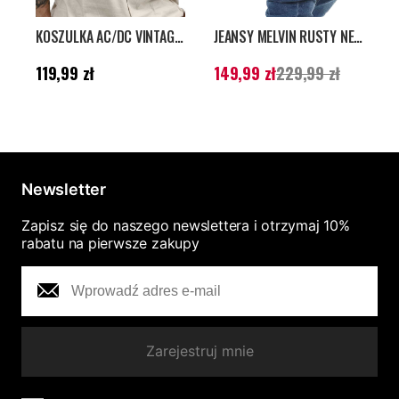
KOSZULKA AC/DC VINTAGE - BEŻOWY
JEANSY MELVIN RUSTY NEAL - NIEBIESKIE
Cena
:
119,99 zł
Aktualna cena
:
A
119,99 zł
149,99 zł
229,99 zł
1
149,99 zł
Poprzednia cena
:
1
229,99 zł
2
Newsletter
Zapisz się do naszego newslettera i otrzymaj 10%
rabatu na pierwsze zakupy
Zarejestruj mnie