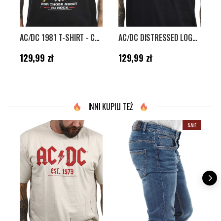
AC/DC 1981 T-SHIRT - CZARNY
AC/DC DISTRESSED LOGO T-SHIRT - CZARNY
Cena
:
129,99 zł
Cena
:
129,99 zł
C
129,99 zł
129,99 zł
1
INNI KUPILI TEŻ
SALE