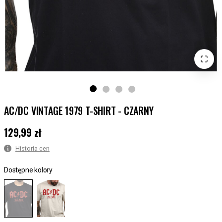
AC/DC VINTAGE 1979 T-SHIRT - CZARNY
129,99 zł
Cena
:
129,99 zł
Historia cen
Dostępne kolory