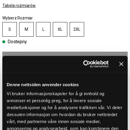
Tabela rozmiarów
Wybierz Rozmiar
S
M
L
XL
2XL
Dostepny
Wybierz rozmiar
Darmowa wysyłka powyżej 450 zł
30-dniowy okres zwrotu
Dostawa 4-7 dni
Denne nettsiden anvender cookies
Darmowa wysyłka powyżej 450 zł
Vi bruker informasjonskapsler for å gi innhold og
annonser et personlig preg, for å levere sosiale
OPIS PRODUKTU
mediefunksjoner og for å analysere trafikken vår. Vi deler
dessuten informasjon om hvordan du bruker nettstedet
Czarna koszulka AC/DC 1979
vårt, med partnerne våre innen sosiale medier,
Oddaj hołd ikonom rocka dzięki tej stylowej koszulce ze 100% bawełny
z efektownym nadrukiem z przodu. Klasyczny krój z okrągłym
annonsering og analysearbeid, som kan kombinere den