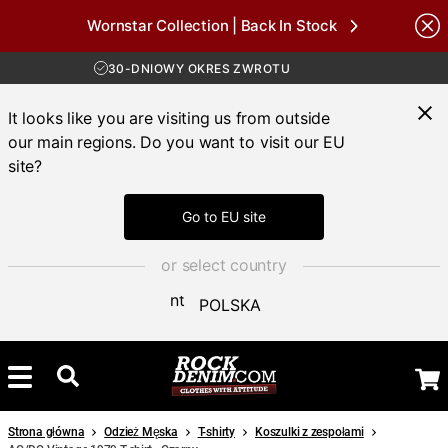
Wornstar Collection | Back In Stock
DARMOWA WYSYŁKA POWYŻEJ 450 ZŁ
Brands
30-DNIOWY OKRES ZWROTU
DOSTAWA 4-7 DNI
DARMOWA WYSYŁKA POWYŻEJ 450 ZŁ
It looks like you are visiting us from outside
our main regions. Do you want to visit our EU
site?
Go to EU site
or select country
POLSKA
Strona główna
Odzież Męska
T-shirty
Koszulki z zespołami