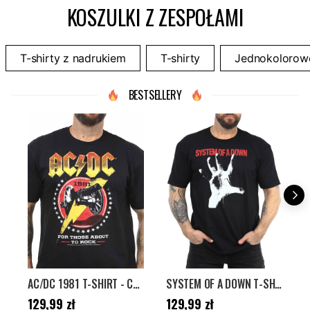
KOSZULKI Z ZESPOŁAMI
T-shirty z nadrukiem
T-shirty
Jednokolorowe
BESTSELLERY
AC/DC 1981 T-SHIRT - CZARNY
SYSTEM OF A DOWN T-SHIRT - CZARNY
Cena
:
129,99 zł
Cena
:
129,99 zł
C
129,99 zł
129,99 zł
1