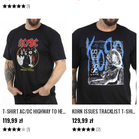
cena
:
119,99 zł
cena
:
119,99 zł
Ocena:
5.0 na 5 gwiazdek
(1)
T-SHIRT AC/DC HIGHWAY TO HELL 1979 TOUR - CZARNA
KORN ISSUES TRACKLIST T-SHIRT - CZARNY
Cena
:
119,99 zł
Cena
:
129,99 zł
119,99 zł
129,99 zł
Ocena:
4.0 na 5 gwiazdek
Ocena:
5.0 na 5 gwiazdek
(1)
(2)