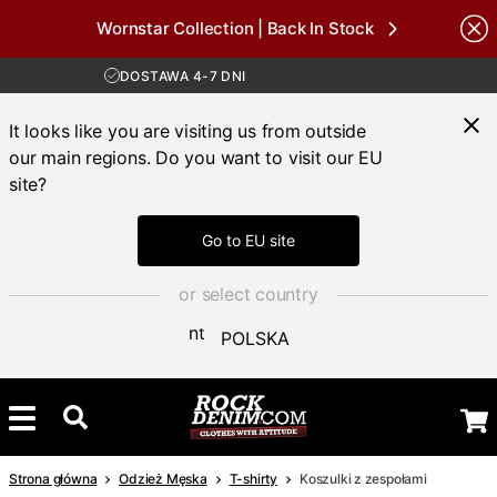
Wornstar Collection | Back In Stock
DARMOWA WYSYŁKA POWYŻEJ 450 ZŁ
Brands
30-DNIOWY OKRES ZWROTU
DOSTAWA 4-7 DNI
DARMOWA WYSYŁKA POWYŻEJ 450 ZŁ
It looks like you are visiting us from outside
our main regions. Do you want to visit our EU
site?
Go to EU site
or select country
POLSKA
Strona główna
Odzież Męska
T-shirty
Koszulki z zespołami