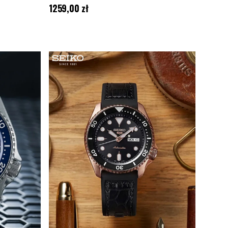
Cena
:
1259,00 zł
1259,00 zł