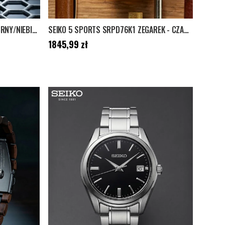
ZEGAREK SEIKO 5 SPORTS - SREBRNY/NIEBIESKI
SEIKO 5 SPORTS SRPD76K1 ZEGAREK - CZARNY/ZŁOTY
Cena
:
1845,99 zł
1845,99 zł