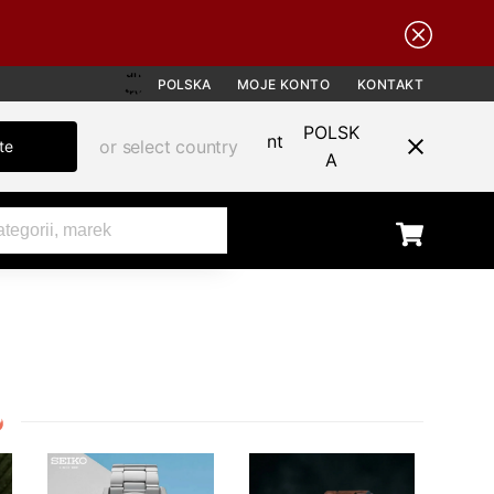
POLSKA
MOJE KONTO
KONTAKT
POLSK
or select country
te
A