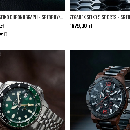
ZEGAREK SEIKO CHRONOGRAPH - SREBRNY/CZARNY
,00 zł
Cena
:
1679,00 zł
zł
1679,00 zł
5.0 na 5 gwiazdek
(1)