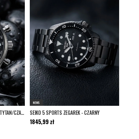
NEWS
ZEGAREK SEIKO CHRONOGRAPH - TYTAN/CZARNY
SEIKO 5 SPORTS ZEGAREK - CZARNY
Cena
:
1845,99 zł
1845,99 zł