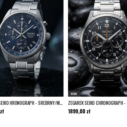
NEWS
ZEGAREK SEIKO HRONOGRAPH - SREBRNY/NIEBIESKI
,00 zł
Cena
:
1899,00 zł
zł
1899,00 zł