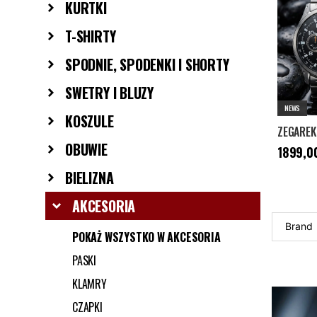
KURTKI
T-SHIRTY
SPODNIE, SPODENKI I SHORTY
SWETRY I BLUZY
NEWS
KOSZULE
OBUWIE
Cena
:
189
1899,00
BIELIZNA
AKCESORIA
Brand
POKAŻ WSZYSTKO W AKCESORIA
PASKI
KLAMRY
CZAPKI