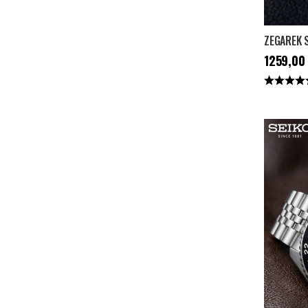
Cena
:
1259
1259,00 
Ocena: