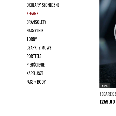
OKULARY SŁONECZNE
ZEGARKI
BRANSOLETY
NASZYJNIKI
TORBY
CZAPKI ZIMOWE
PORTFELE
PIERŚCIENIE
KAPELUSZE
FACE + BODY
NEWS
Cena
:
1259
1259,00 