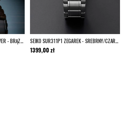
ZEGAREK WOODED PREMIUM GROVER - BRĄZOWY/CZARNY
SEIKO SUR311P1 ZEGAREK - SREBRNY/CZARNY
Cena
:
1399,00 zł
1399,00 zł