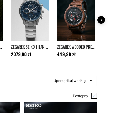
KO 5 SPORT SRPD63K1 - SREBRNY/ZIELONY
ZEGAREK SEIKO TITANIUM - SZARY/NIEBIESKI
ZEGAREK WOODED PREMIUM WALNUT - BRĄZOWY
Cena
:
2079,00 zł
Cena
:
449,99 zł
Cena
:
2079,00 zł
449,99 zł
2449
Uporządkuj według
Dostępny