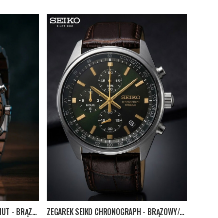
ZEGAREK WOODED PREMIUM WALNUT - BRĄZOWY
ZEGAREK SEIKO CHRONOGRAPH - BRĄZOWY/ZIELONY