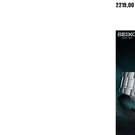
Cena
:
2219
2219,00 