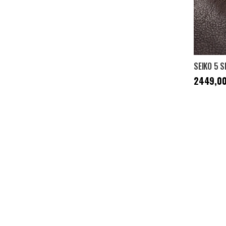
Cena
:
2449
2449,00