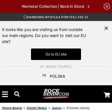
DARMOWA WYSYŁKA POWYŻEJ 450 ZŁ
Wornstar Collection | Back In Stock
30-DNIOWY OKRES ZWROTU
Brands
DOSTAWA 4-7 DNI
DARMOWA WYSYŁKA POWYŻEJ 450 ZŁ
It looks like you are visiting us from outside
our main regions. Do you want to visit our EU
site?
Go to EU site
or select country
POLSKA
Strona główna
Odzież Męska
Jeansy
Dresowe Jeansy