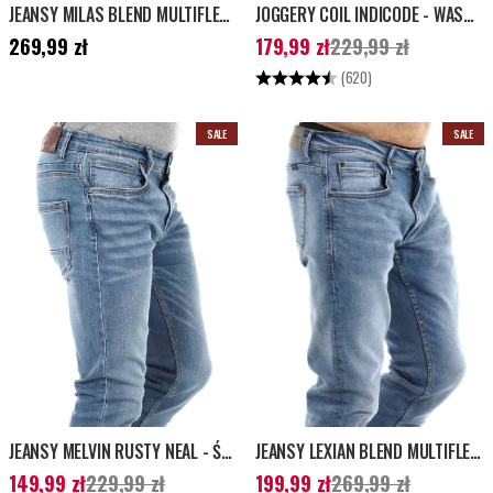
JEANSY MILAS BLEND MULTIFLEX - CZARNE
JOGGERY COIL INDICODE - WASHED BLACK
Cena
:
269,99 zł
Aktualna cena
:
179,99 zł
Poprzednia
269,99 zł
179,99 zł
229,99 zł
cena
:
229,99 zł
Ocena:
4.5 na 5 gwiazdek
(620)
SALE
SALE
JEANSY MELVIN RUSTY NEAL - ŚREDNI NIEBIESKI
JEANSY LEXIAN BLEND MULTIFLEX - JASNONIEBIESKIE
Aktualna cena
:
149,99 zł
Poprzednia
Aktualna cena
:
199,99 zł
Poprzednia
149,99 zł
229,99 zł
199,99 zł
269,99 zł