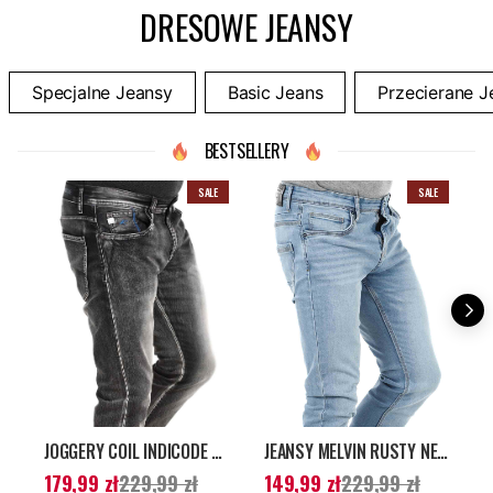
DRESOWE JEANSY
Specjalne Jeansy
Basic Jeans
Przecierane J
BESTSELLERY
SALE
SALE
JOGGERY COIL INDICODE - WASHED BLACK
JEANSY MELVIN RUSTY NEAL - JASNONIEBIESKIE
Aktualna cena
:
Aktualna cena
:
A
179,99 zł
229,99 zł
149,99 zł
229,99 zł
1