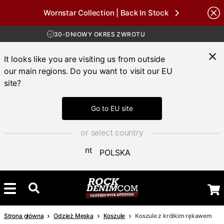
Wornstar Collection | Back In Stock
DARMOWA WYSYŁKA POWYŻEJ 450 ZŁ
Brands
30-DNIOWY OKRES ZWROTU
DOSTAWA 4-7 DNI
DARMOWA WYSYŁKA POWYŻEJ 450 ZŁ
It looks like you are visiting us from outside
our main regions. Do you want to visit our EU
site?
Go to EU site
or select country
POLSKA
Strona główna
Odzież Męska
Koszule
Koszule z krótkim rękawem