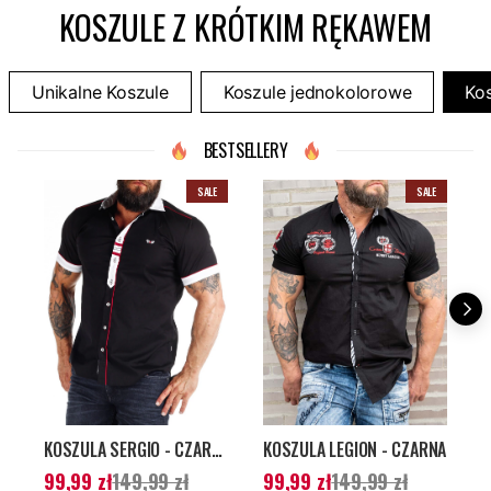
KOSZULE Z KRÓTKIM RĘKAWEM
Unikalne Koszule
Koszule jednokolorowe
Ko
BESTSELLERY
SALE
SALE
KOSZULA SERGIO - CZARNA
KOSZULA LEGION - CZARNA
Aktualna cena
:
Aktualna cena
:
A
99,99 zł
149,99 zł
99,99 zł
149,99 zł
1