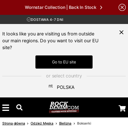
Wornstar Collection | Back In Stock
DARMOWA WYSYŁKA POWYŻEJ 450 ZŁ
Brands
30-DNIOWY OKRES ZWROTU
DOSTAWA 4-7 DNI
DARMOWA WYSYŁKA POWYŻEJ 450 ZŁ
It looks like you are visiting us from outside
our main regions. Do you want to visit our EU
site?
Go to EU site
or select country
POLSKA
Strona główna
Odzież Męska
Bielizna
Bokserki