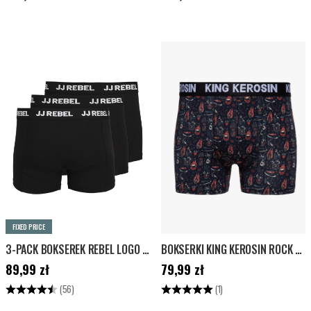
FIXED PRICE
3-PACK BOKSEREK REBEL LOGO - CZARNE
BOKSERKI KING KEROSIN ROCK N ROLL - CZARNA
Cena
:
89,99 zł
Cena
:
79,99 zł
89,99 zł
79,99 zł
Ocena:
4.3 na 5 gwiazdek
Ocena:
5.0 na 5 gwiazdek
(56)
(1)