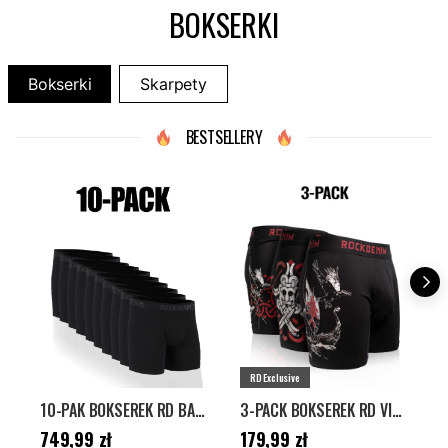
BOKSERKI
Bokserki
Skarpety
BESTSELLERY
RD Exclusive
10-PAK BOKSEREK RD BAMBOO - CZARNE
3-PACK BOKSEREK RD VIKING MASK - CZARNE
Cena
:
749,99 zł
Cena
:
179,99 zł
C
749,99 zł
179,99 zł
1