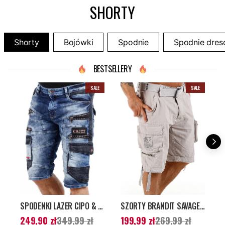
SHORTY
Shorty
Bojówki
Spodnie
Spodnie dre
BESTSELLERY
SALE
SALE
SPODENKI LAZER CIPO & BAXX - NIEBIESKIE
SZORTY BRANDIT SAVAGE VINTAGE - JASNOSZARE
Aktualna cena
:
Aktualna cena
:
A
249,90 zł
349,99 zł
199,99 zł
269,99 zł
1