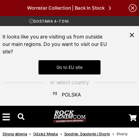
Wornstar Collection | Back In Stock
DARMOWA WYSYŁKA POWYŻEJ 450 ZŁ
Brands
30-DNIOWY OKRES ZWROTU
DOSTAWA 4-7 DNI
DARMOWA WYSYŁKA POWYŻEJ 450 ZŁ
It looks like you are visiting us from outside
our main regions. Do you want to visit our EU
site?
Go to EU site
or select country
POLSKA
Strona główna
Odzież Męska
Spodnie, Spodenki i Shorty
Shorty