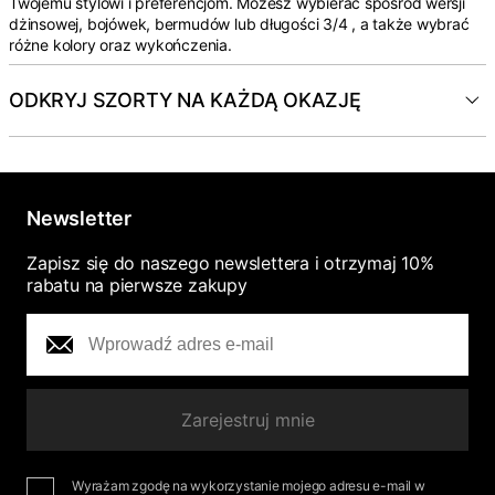
Twojemu stylowi i preferencjom. Możesz wybierać spośród wersji
dżinsowej, bojówek, bermudów lub długości 3/4 , a także wybrać
różne kolory oraz wykończenia.
ODKRYJ SZORTY NA KAŻDĄ OKAZJĘ
Newsletter
Zapisz się do naszego newslettera i otrzymaj 10%
rabatu na pierwsze zakupy
Zarejestruj mnie
Wyrażam zgodę na wykorzystanie mojego adresu e-mail w